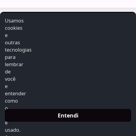
Usamos
Radiosaomiguelfm
cookies
e
Radiosaomiguelfm
outras
tecnologias
para
lembrar
de
Home
você
e
Álbuns
entender
Contato
como
o
Locutores
Entendi
site
Notícias
é
Programação
usado.